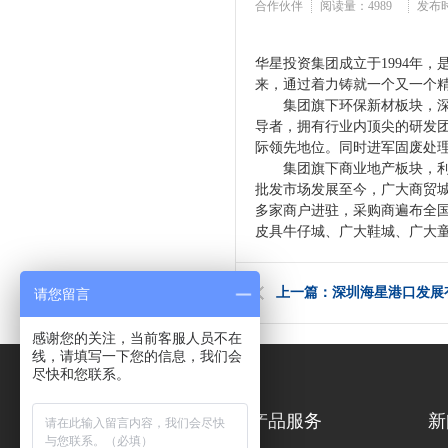
合作伙伴
阅读量：
4989
发布时间:
华星投资集团成立于
1994
年，
来，通过着力铸就一个又一个
集团旗下环保新材板块，深耕
导者，
拥有行业内顶尖的研发
际领先地位。同时进军固废处
集团旗下商业地产板块，
批发市场发展至今，广大商贸
多家商户进驻，采购商遍布全
皮具牛仔城、广大鞋城、广大
上一篇：深圳海星港口发展
请您留言
感谢您的关注，当前客服人员不在
线，请填写一下您的信息，我们会
尽快和您联系。
关于我们
产品服务
新