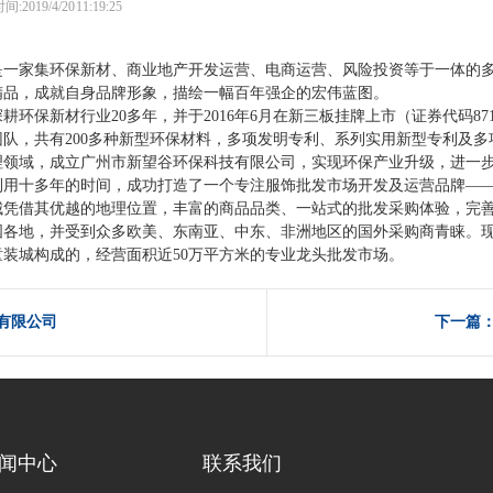
2019/4/20 11:19:25
是一家集环保新材、商业地产开发运营、电商运营、风险投资等于一体的
精品，成就自身品牌形象，描绘一幅百年强企的宏伟蓝图。
环保新材行业20多年，并于2016年6月在新三板挂牌上市（证券代码87
团队，共有
200
多种新型环保材料，多项发明专利、系列实用新型专利及多
理领域，成立广州市新望谷环保科技有限公司，实现环保产业升级，进一
利用十多年的时间，成功打造了一个专注服饰批发市场开发及运营品牌
—
城凭借其优越的地理位置，丰富的商品品类、一站式的批发采购体验，完
国各地，并受到众多欧美、东南亚、中东、非洲地区的国外采购商青睐。
童装城构成的，经营面积近
50
万平方米的专业龙头批发市场。
有限公司
下一篇
闻中心
联系我们