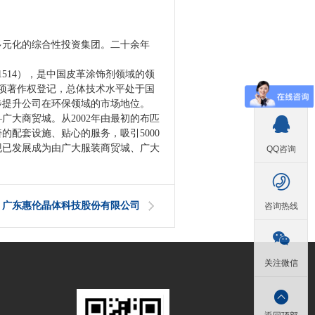
多元化的综合性投资集团。二十余年
1514），是中国皮革涂饰剂领域的领
项著作权登记，总体技术水平处于国
步提升公司在环保领域的市场地位。
—
广大商贸城。从
2002
年由最初的布匹

善的配套设施、贴心的服务，吸引
5000
现已发展成为由广大服装商贸城、广大
QQ咨询

：广东惠伦晶体科技股份有限公司
咨询热线

关注微信
